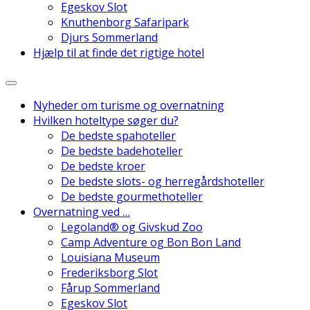
Egeskov Slot
Knuthenborg Safaripark
Djurs Sommerland
Hjælp til at finde det rigtige hotel
Danmarks Bedste Hoteller
Nyheder om turisme og overnatning
Hvilken hoteltype søger du?
De bedste spahoteller
De bedste badehoteller
De bedste kroer
De bedste slots- og herregårdshoteller
De bedste gourmethoteller
Overnatning ved …
Legoland® og Givskud Zoo
Camp Adventure og Bon Bon Land
Louisiana Museum
Frederiksborg Slot
Fårup Sommerland
Egeskov Slot