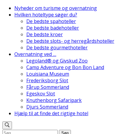
Skip
Nyheder om turisme og overnatning
to
Hvilken hoteltype søger du?
Danmarks Bedste Hoteller
content
De bedste spahoteller
(Press
De bedste badehoteller
Enter)
De bedste kroer
De bedste slots- og herregårdshoteller
De bedste gourmethoteller
Overnatning ved …
Legoland® og Givskud Zoo
Camp Adventure og Bon Bon Land
Louisiana Museum
Frederiksborg Slot
Fårup Sommerland
Egeskov Slot
Knuthenborg Safaripark
Djurs Sommerland
Hjælp til at finde det rigtige hotel
Søg