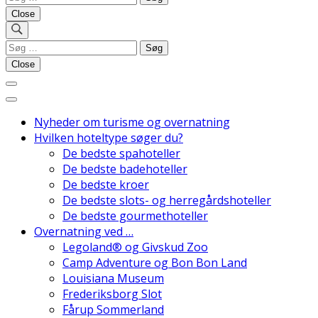
efter:
Close
Søg
Danmarks Bedste Hoteller
efter:
Close
Nyheder om turisme og overnatning
Hvilken hoteltype søger du?
De bedste spahoteller
De bedste badehoteller
De bedste kroer
De bedste slots- og herregårdshoteller
De bedste gourmethoteller
Overnatning ved …
Legoland® og Givskud Zoo
Camp Adventure og Bon Bon Land
Louisiana Museum
Frederiksborg Slot
Fårup Sommerland