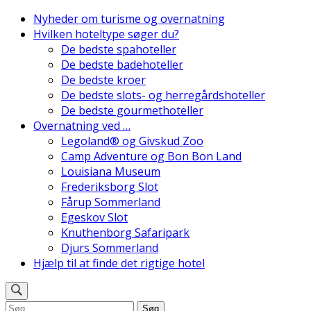
Skip
Nyheder om turisme og overnatning
to
Hvilken hoteltype søger du?
Danmarks Bedste Hoteller
content
De bedste spahoteller
(Press
De bedste badehoteller
Enter)
De bedste kroer
De bedste slots- og herregårdshoteller
De bedste gourmethoteller
Overnatning ved …
Legoland® og Givskud Zoo
Camp Adventure og Bon Bon Land
Louisiana Museum
Frederiksborg Slot
Fårup Sommerland
Egeskov Slot
Knuthenborg Safaripark
Djurs Sommerland
Hjælp til at finde det rigtige hotel
Søg