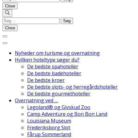
efter:
Close
Søg
Danmarks Bedste Hoteller
efter:
Close
Nyheder om turisme og overnatning
Hvilken hoteltype søger du?
De bedste spahoteller
De bedste badehoteller
De bedste kroer
De bedste slots- og herregårdshoteller
De bedste gourmethoteller
Overnatning ved …
Legoland® og Givskud Zoo
Camp Adventure og Bon Bon Land
Louisiana Museum
Frederiksborg Slot
Fårup Sommerland