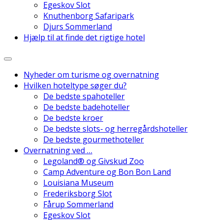
Egeskov Slot
Knuthenborg Safaripark
Djurs Sommerland
Hjælp til at finde det rigtige hotel
Danmarks Bedste Hoteller
Nyheder om turisme og overnatning
Hvilken hoteltype søger du?
De bedste spahoteller
De bedste badehoteller
De bedste kroer
De bedste slots- og herregårdshoteller
De bedste gourmethoteller
Overnatning ved …
Legoland® og Givskud Zoo
Camp Adventure og Bon Bon Land
Louisiana Museum
Frederiksborg Slot
Fårup Sommerland
Egeskov Slot