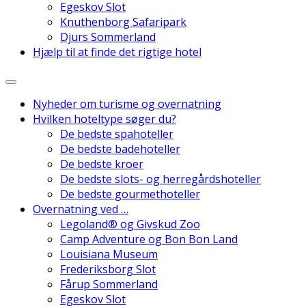
Egeskov Slot
Knuthenborg Safaripark
Djurs Sommerland
Hjælp til at finde det rigtige hotel
Danmarks Bedste Hoteller
Nyheder om turisme og overnatning
Hvilken hoteltype søger du?
De bedste spahoteller
De bedste badehoteller
De bedste kroer
De bedste slots- og herregårdshoteller
De bedste gourmethoteller
Overnatning ved …
Legoland® og Givskud Zoo
Camp Adventure og Bon Bon Land
Louisiana Museum
Frederiksborg Slot
Fårup Sommerland
Egeskov Slot