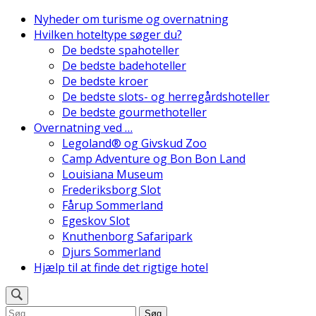
Skip
Nyheder om turisme og overnatning
to
Hvilken hoteltype søger du?
Danmarks Bedste Hoteller
content
De bedste spahoteller
(Press
De bedste badehoteller
Enter)
De bedste kroer
De bedste slots- og herregårdshoteller
De bedste gourmethoteller
Overnatning ved …
Legoland® og Givskud Zoo
Camp Adventure og Bon Bon Land
Louisiana Museum
Frederiksborg Slot
Fårup Sommerland
Egeskov Slot
Knuthenborg Safaripark
Djurs Sommerland
Hjælp til at finde det rigtige hotel
Søg