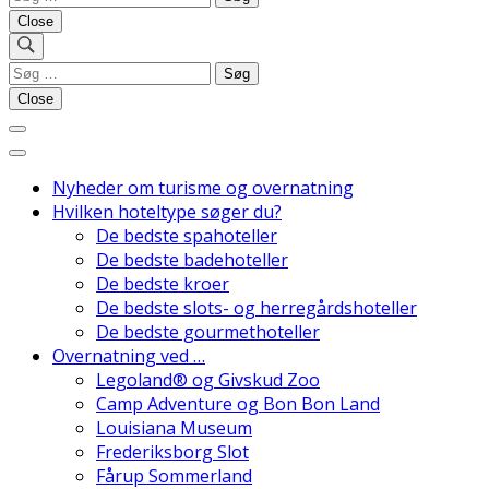
efter:
Close
Søg
Danmarks Bedste Hoteller
efter:
Close
Nyheder om turisme og overnatning
Hvilken hoteltype søger du?
De bedste spahoteller
De bedste badehoteller
De bedste kroer
De bedste slots- og herregårdshoteller
De bedste gourmethoteller
Overnatning ved …
Legoland® og Givskud Zoo
Camp Adventure og Bon Bon Land
Louisiana Museum
Frederiksborg Slot
Fårup Sommerland